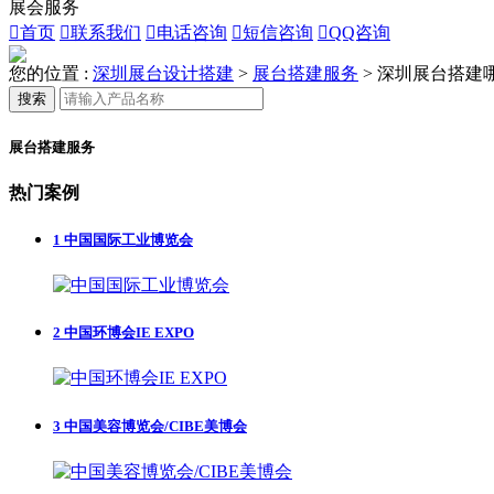
展会服务

首页

联系我们

电话咨询

短信咨询

QQ咨询
您的位置 :
深圳展台设计搭建
>
展台搭建服务
>
深圳展台搭建哪
搜索
展台搭建服务
热门案例
1
中国国际工业博览会
2
中国环博会IE EXPO
3
中国美容博览会/CIBE美博会