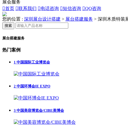
展会服务

首页

联系我们

电话咨询

短信咨询

QQ咨询
您的位置 :
深圳展台设计搭建
>
展台搭建服务
>
深圳木质特装
搜索
展台搭建服务
热门案例
1
中国国际工业博览会
2
中国环博会IE EXPO
3
中国美容博览会/CIBE美博会