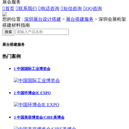
展会服务

首页

联系我们

电话咨询

短信咨询

QQ咨询
您的位置 :
深圳展台设计搭建
>
展台搭建服务
>
深圳会展桁架
搭建材料指南
搜索
展台搭建服务
热门案例
1
中国国际工业博览会
2
中国环博会IE EXPO
3
中国美容博览会/CIBE美博会