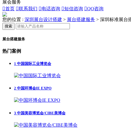
展会服务

首页

联系我们

电话咨询

短信咨询

QQ咨询
您的位置 :
深圳展台设计搭建
>
展台搭建服务
>
深圳标准展台
搜索
展台搭建服务
热门案例
1
中国国际工业博览会
2
中国环博会IE EXPO
3
中国美容博览会/CIBE美博会