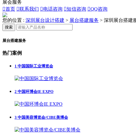
展会服务

首页

联系我们

电话咨询

短信咨询

QQ咨询
您的位置 :
深圳展台设计搭建
>
展台搭建服务
>
深圳展台搭建
搜索
展台搭建服务
热门案例
1
中国国际工业博览会
2
中国环博会IE EXPO
3
中国美容博览会/CIBE美博会