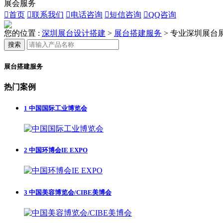
展会服务

首页

联系我们

电话咨询

短信咨询

QQ咨询
您的位置 :
深圳展台设计搭建
>
展台搭建服务
>
专业深圳展台
搜索
展台搭建服务
热门案例
1
中国国际工业博览会
2
中国环博会IE EXPO
3
中国美容博览会/CIBE美博会