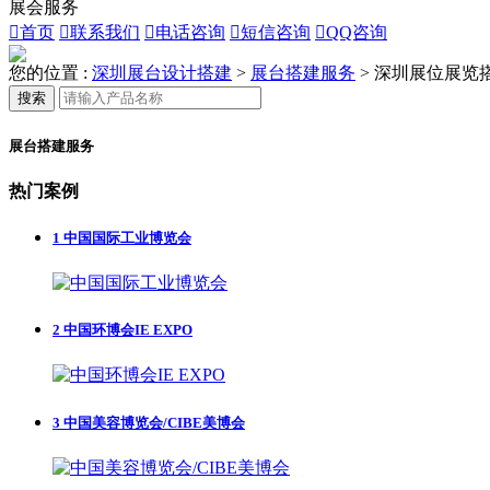
展会服务

首页

联系我们

电话咨询

短信咨询

QQ咨询
您的位置 :
深圳展台设计搭建
>
展台搭建服务
>
深圳展位展览
搜索
展台搭建服务
热门案例
1
中国国际工业博览会
2
中国环博会IE EXPO
3
中国美容博览会/CIBE美博会