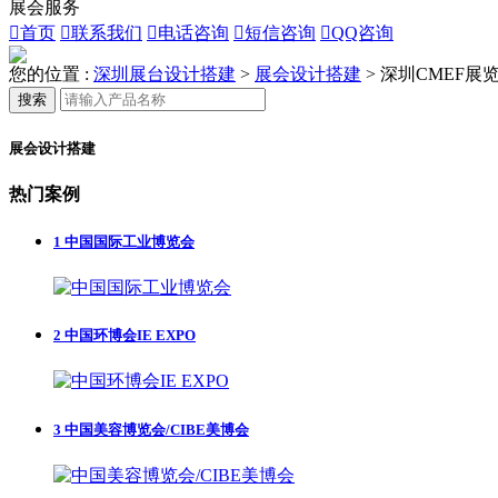
展会服务

首页

联系我们

电话咨询

短信咨询

QQ咨询
您的位置 :
深圳展台设计搭建
>
展会设计搭建
>
深圳CMEF展
搜索
展会设计搭建
热门案例
1
中国国际工业博览会
2
中国环博会IE EXPO
3
中国美容博览会/CIBE美博会