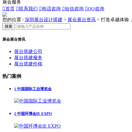
展会服务

首页

联系我们

电话咨询

短信咨询

QQ咨询
您的位置 :
深圳展台设计搭建
>
展会展台资讯
>
打造卓越体验
搜索
展会展台资讯
展台搭建公司
展台搭建服务
展台搭建价格
热门案例
1
中国国际工业博览会
2
中国环博会IE EXPO