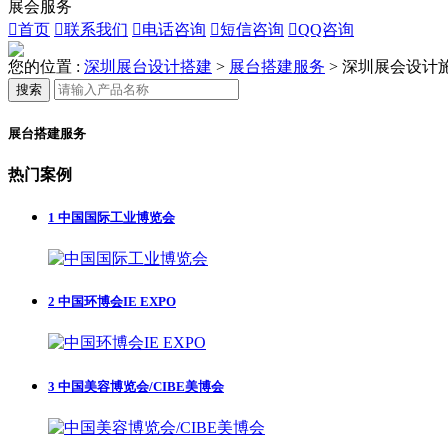
展会服务

首页

联系我们

电话咨询

短信咨询

QQ咨询
您的位置 :
深圳展台设计搭建
>
展台搭建服务
>
深圳展会设计
搜索
展台搭建服务
热门案例
1
中国国际工业博览会
2
中国环博会IE EXPO
3
中国美容博览会/CIBE美博会