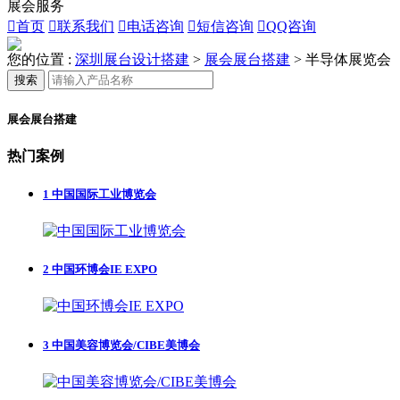
展会服务

首页

联系我们

电话咨询

短信咨询

QQ咨询
您的位置 :
深圳展台设计搭建
>
展会展台搭建
>
半导体展览会
搜索
展会展台搭建
热门案例
1
中国国际工业博览会
2
中国环博会IE EXPO
3
中国美容博览会/CIBE美博会