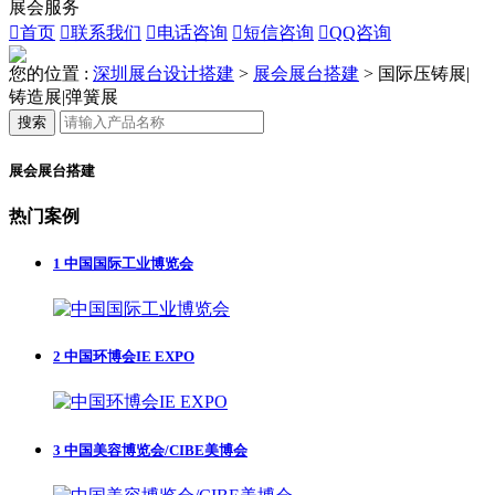
展会服务

首页

联系我们

电话咨询

短信咨询

QQ咨询
您的位置 :
深圳展台设计搭建
>
展会展台搭建
>
国际压铸展|
铸造展|弹簧展
搜索
展会展台搭建
热门案例
1
中国国际工业博览会
2
中国环博会IE EXPO
3
中国美容博览会/CIBE美博会