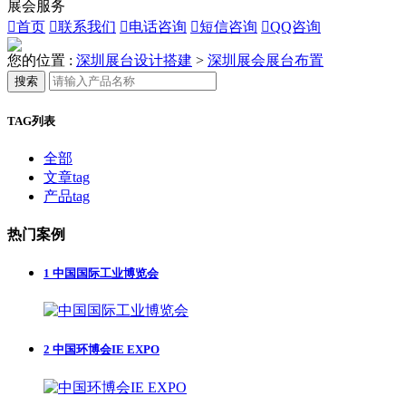
展会服务

首页

联系我们

电话咨询

短信咨询

QQ咨询
您的位置 :
深圳展台设计搭建
>
深圳展会展台布置
搜索
TAG列表
全部
文章tag
产品tag
热门案例
1
中国国际工业博览会
2
中国环博会IE EXPO