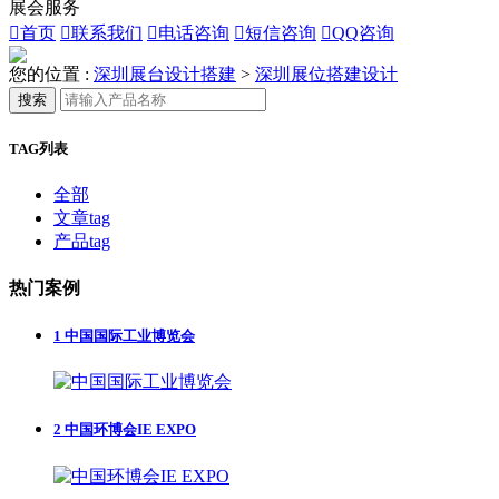
展会服务

首页

联系我们

电话咨询

短信咨询

QQ咨询
您的位置 :
深圳展台设计搭建
>
深圳展位搭建设计
搜索
TAG列表
全部
文章tag
产品tag
热门案例
1
中国国际工业博览会
2
中国环博会IE EXPO