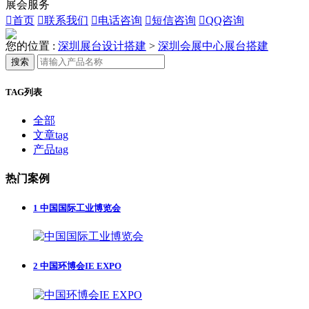
展会服务

首页

联系我们

电话咨询

短信咨询

QQ咨询
您的位置 :
深圳展台设计搭建
>
深圳会展中心展台搭建
搜索
TAG列表
全部
文章tag
产品tag
热门案例
1
中国国际工业博览会
2
中国环博会IE EXPO