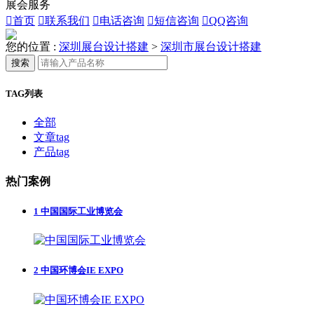
展会服务

首页

联系我们

电话咨询

短信咨询

QQ咨询
您的位置 :
深圳展台设计搭建
>
深圳市展台设计搭建
搜索
TAG列表
全部
文章tag
产品tag
热门案例
1
中国国际工业博览会
2
中国环博会IE EXPO