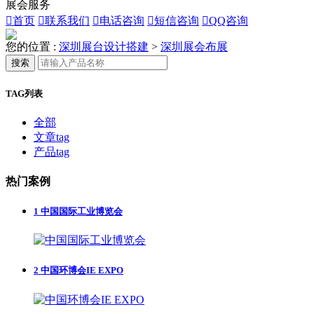
展会服务

首页

联系我们

电话咨询

短信咨询

QQ咨询
您的位置 :
深圳展台设计搭建
>
深圳展会布展
搜索
TAG列表
全部
文章tag
产品tag
热门案例
1
中国国际工业博览会
2
中国环博会IE EXPO