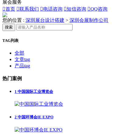
展会服务

首页

联系我们

电话咨询

短信咨询

QQ咨询
您的位置 :
深圳展台设计搭建
>
深圳会展制作公司
搜索
TAG列表
全部
文章tag
产品tag
热门案例
1
中国国际工业博览会
2
中国环博会IE EXPO