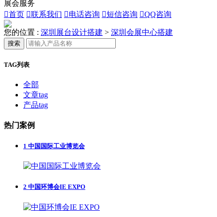
展会服务

首页

联系我们

电话咨询

短信咨询

QQ咨询
您的位置 :
深圳展台设计搭建
>
深圳会展中心搭建
搜索
TAG列表
全部
文章tag
产品tag
热门案例
1
中国国际工业博览会
2
中国环博会IE EXPO