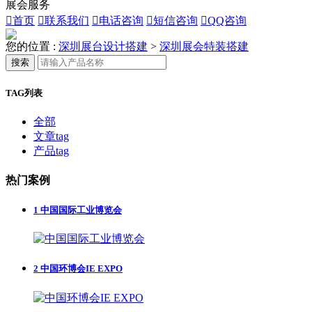
展会服务

首页

联系我们

电话咨询

短信咨询

QQ咨询
您的位置 :
深圳展台设计搭建
>
深圳展会特装搭建
搜索
TAG列表
全部
文章tag
产品tag
热门案例
1
中国国际工业博览会
2
中国环博会IE EXPO