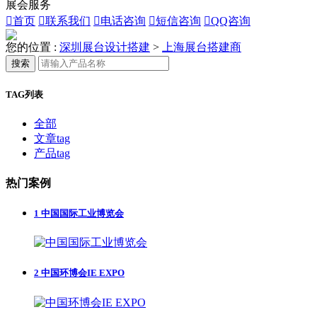
展会服务

首页

联系我们

电话咨询

短信咨询

QQ咨询
您的位置 :
深圳展台设计搭建
>
上海展台搭建商
搜索
TAG列表
全部
文章tag
产品tag
热门案例
1
中国国际工业博览会
2
中国环博会IE EXPO