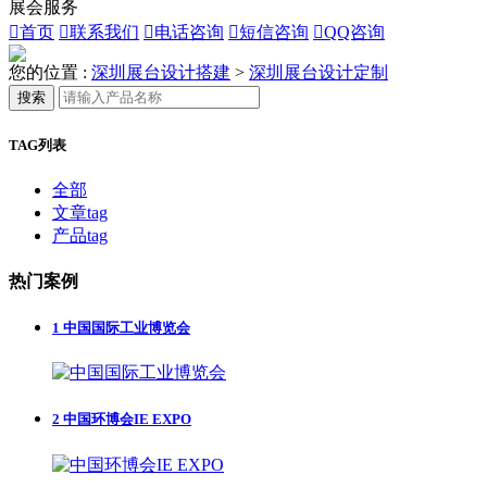
展会服务

首页

联系我们

电话咨询

短信咨询

QQ咨询
您的位置 :
深圳展台设计搭建
>
深圳展台设计定制
搜索
TAG列表
全部
文章tag
产品tag
热门案例
1
中国国际工业博览会
2
中国环博会IE EXPO