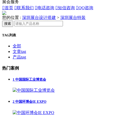
展会服务

首页

联系我们

电话咨询

短信咨询

QQ咨询
您的位置 :
深圳展台设计搭建
>
深圳展台特装
搜索
TAG列表
全部
文章tag
产品tag
热门案例
1
中国国际工业博览会
2
中国环博会IE EXPO