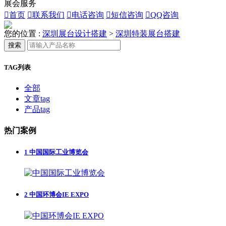
展会服务

首页

联系我们

电话咨询

短信咨询

QQ咨询
您的位置 :
深圳展台设计搭建
>
深圳特装展台搭建
搜索
TAG列表
全部
文章tag
产品tag
热门案例
1
中国国际工业博览会
2
中国环博会IE EXPO