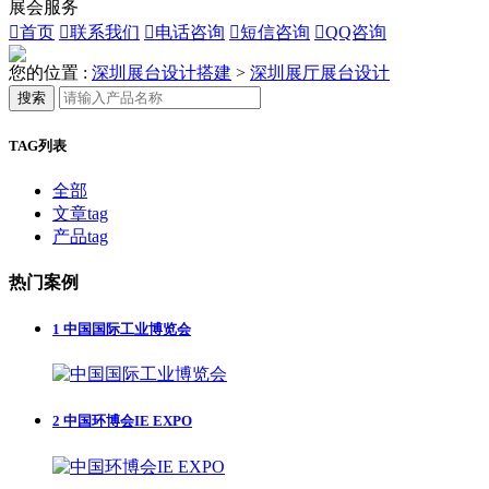
展会服务

首页

联系我们

电话咨询

短信咨询

QQ咨询
您的位置 :
深圳展台设计搭建
>
深圳展厅展台设计
搜索
TAG列表
全部
文章tag
产品tag
热门案例
1
中国国际工业博览会
2
中国环博会IE EXPO